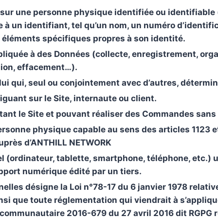
sur une personne physique identifiée ou identifiable 
 un identifiant, tel qu’un nom, un numéro d’identific
rs éléments spécifiques propres à son identité.
pliquée à des Données (collecte, enregistrement, orga
ion, effacement…).
lui qui, seul ou conjointement avec d’autres, détermin
uant sur le Site, internaute ou client.
tant le Site et pouvant réaliser des Commandes sans a
ersonne physique capable au sens des articles 1123 e
) auprès d’ANTHILL NETWORK
(ordinateur, tablette, smartphone, téléphone, etc.) ut
support numérique édité par un tiers.
nelles
désigne la Loi n°78-17 du 6 janvier 1978 relative
ainsi que toute réglementation qui viendrait à s’appli
 communautaire 2016-679 du 27 avril 2016 dit RGPG re