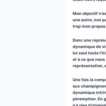
Mon objectif n’e
une autre, non p
trop mon propos
Donc une représ
dynamique de vie
lui seul toute l’
et à ce que nous
représentation, 
Une fois la comp
aux champignons. 
dynamique intrin
péremption. En gr
n’a rien d’origina