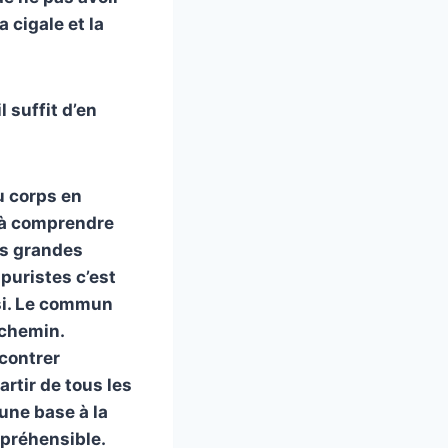
a cigale et la
l suffit d’en
u corps en
é à comprendre
les grandes
s puristes c’est
ssi. Le commun
 chemin.
contrer
rtir de tous les
une base à la
mpréhensible.