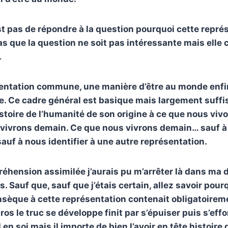
st pas de répondre à la question pourquoi cette repré
as que la question ne soit pas intéressante mais elle
.
entation commune, une manière d’être au monde enfi
. Ce cadre général est basique mais largement suffisa
histoire de l’humanité de son origine à ce que nous viv
 vivrons demain. Ce que nous vivrons demain… sauf 
sauf à nous identifier à une autre représentation.
réhension assimilée j’aurais pu m’arrêter là dans ma 
Sauf que, sauf que j’étais certain, allez savoir pourq
sèque à cette représentation contenait obligatoirem
os le truc se développe finit par s’épuiser puis s’effo
l en soi mais il importe de bien l’avoir en tête histoire