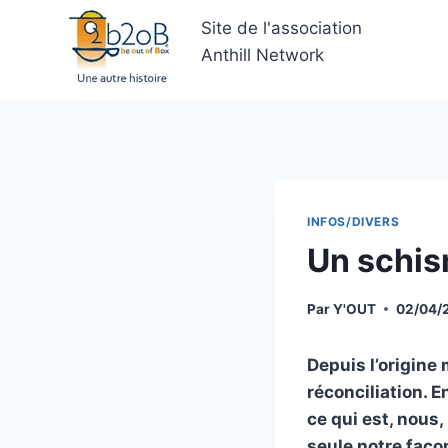
Aller
Site de l'association
au
Anthill Network
contenu
INFOS/DIVERS
Un schis
Par
Y'OUT
02/04/
Depuis l’origine
réconciliation. 
ce qui est, nous,
seule notre faço