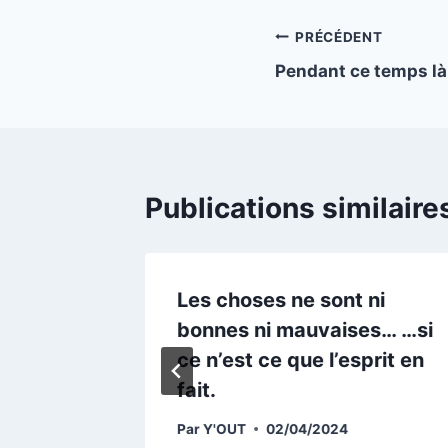
Navigation
PRÉCÉDENT
Pendant ce temps là
de
l’article
Publications similaire
II
Les choses ne sont ni
bonnes ni mauvaises… …si
ce n’est ce que l’esprit en
fait.
Par
Y'OUT
02/04/2024