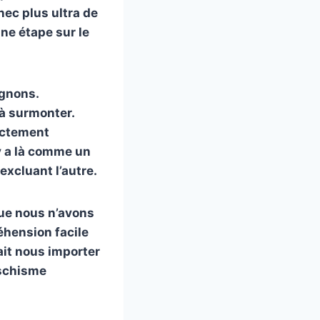
nec plus ultra de
une étape sur le
ignons.
 à surmonter.
ectement
 y a là comme un
excluant l’autre.
que nous n’avons
éhension facile
ait nous importer
 schisme