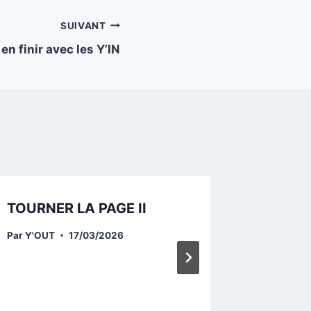
SUIVANT
en finir avec les Y’IN
TOURNER LA PAGE II
IMPORT
Préamb
Par
Y'OUT
17/03/2026
point
Par
Y'OUT