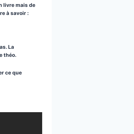
n livre mais de
e à savoir :
as. La
e théo.
ser ce que