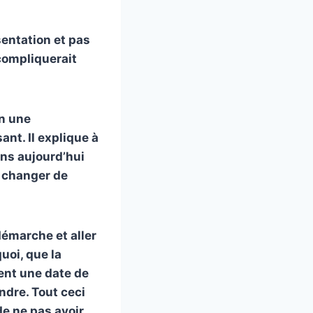
sentation et pas
 compliquerait
n une
nt. Il explique à
ons aujourd’hui
à changer de
démarche et aller
uoi, que la
ent une date de
ndre. Tout ceci
 de ne pas avoir