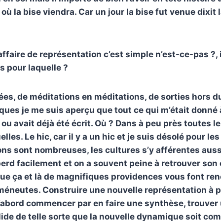
r où la bise viendra. Car un jour la bise fut venue dixit l
affaire de représentation c’est simple n’est-ce-pas ?, i
s pour laquelle ?
es, de méditations en méditations, de sorties hors d
ques je me suis aperçu que tout ce qui m’était donn
t ou avait déjà été écrit. Où ? Dans à peu près toutes 
elles. Le hic, car il y a un hic et je suis désolé pour le
ons sont nombreuses, les cultures s’y afférentes au
perd facilement et on a souvent peine à retrouver son
e ça et là de magnifiques providences vous font ren
méneutes. Construire une nouvelle représentation à pa
’abord commencer par en faire une synthèse, trouver 
olide de telle sorte que la nouvelle dynamique soit co