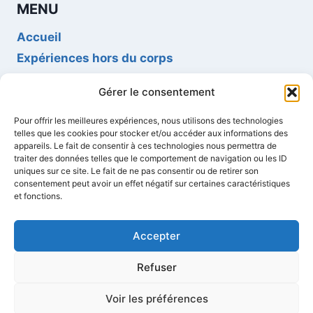
MENU
Accueil
Expériences hors du corps
Sessions d’initiation à la SHC
Gérer le consentement
Blog
Pour offrir les meilleures expériences, nous utilisons des technologies
telles que les cookies pour stocker et/ou accéder aux informations des
INFORMATIONS
appareils. Le fait de consentir à ces technologies nous permettra de
traiter des données telles que le comportement de navigation ou les ID
Contact
uniques sur ce site. Le fait de ne pas consentir ou de retirer son
consentement peut avoir un effet négatif sur certaines caractéristiques
CGV
et fonctions.
Mentions légales
Politique de confidentialité
Accepter
Refuser
Voir les préférences
© 2024 b2ob - Tous droits réservés