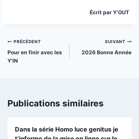
Écrit par Y’OUT
Navigation
PRÉCÉDENT
SUIVANT
Pour en finir avec les
2026 Bonne Année
de
Y’IN
l’article
Publications similaires
Dans la série Homo luce genitus je
t’informe de la mise en ligne sur le